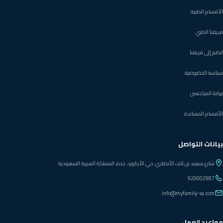
الأقسام الطبية
فريقنا الطبي
انضم إلى فريقنا
سياسة الخصوصية
بوابة المراجعين
الأقسام المساندة
بيانات التواصل
شارع سعيد بن ثابت الأنصاري، حي الأجاويد، جدة، المملكة العربية السعودية
920002987
info@myfamily-sa.com
مواعيد العمل