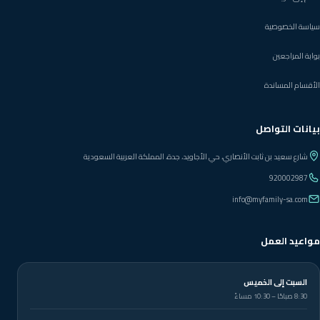
سياسة الخصوصية
بوابة المراجعين
الأقسام المساندة
بيانات التواصل
شارع سعيد بن ثابت الأنصاري، حي الأجاويد، جدة، المملكة العربية السعودية
920002987
info@myfamily-sa.com
مواعيد العمل
السبت إلى الخميس
8:30 صباحًا – 10:30 مساءً